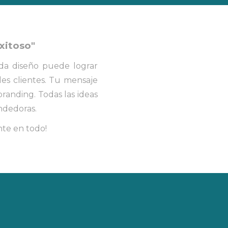
xitoso"
da diseño puede lograr
les clientes. Tu mensaje
randing. Todas las ideas
endedoras.
nte en todo!