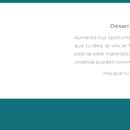
Desarr
Aumenta tus oportunid
que tu idea, se vea, se
podrías estar materiali
creativas pueden convert
Has que tu 