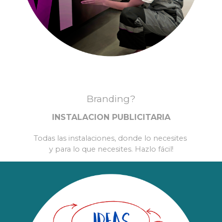
Branding?
INSTALACION PUBLICITARIA
Todas las instalaciones, donde lo necesites
y para lo que necesites. Hazlo fácil!