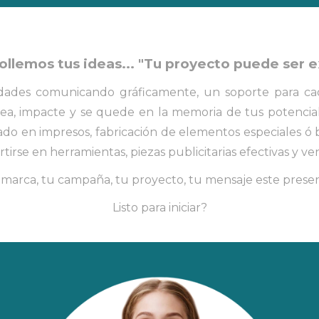
ollemos tus ideas... "Tu proyecto puede ser e
ades comunicando gráficamente, un soporte para ca
 lea, impacte y se quede en la memoria de tus potencia
zado en impresos, fabricación de elementos especiales ó b
irse en herramientas, piezas publicitarias efectivas y v
marca, tu campaña, tu proyecto, tu mensaje este prese
Listo para iniciar?